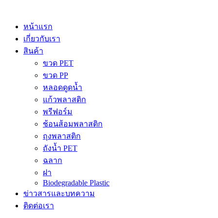
Skip
to
content
หน้าแรก
เกี่ยวกับเรา
สินค้า
ขวด PET
ขวด PP
หลอดดูดน้ำ
แก้วพลาสติก
พรีฟอร์ม
ช้อนส้อมพลาสติก
ถุงพลาสติก
ถังน้ำ PET
ฉลาก
ฝา
Biodegradable Plastic
ข่าวสารและบทความ
ติดต่อเรา