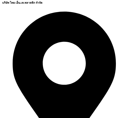
บริษัท ไทย เอ็น.เค.พลาสติก จำกัด