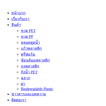
Skip
to
content
หน้าแรก
เกี่ยวกับเรา
สินค้า
ขวด PET
ขวด PP
หลอดดูดน้ำ
แก้วพลาสติก
พรีฟอร์ม
ช้อนส้อมพลาสติก
ถุงพลาสติก
ถังน้ำ PET
ฉลาก
ฝา
Biodegradable Plastic
ข่าวสารและบทความ
ติดต่อเรา