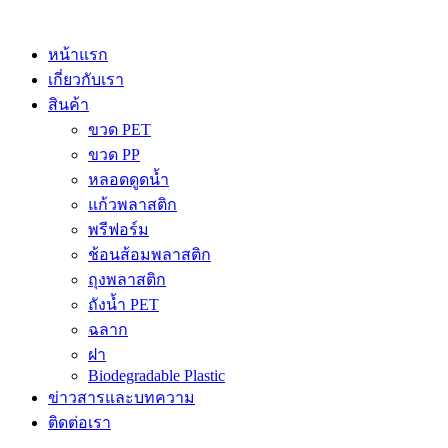
Skip
to
content
หน้าแรก
เกี่ยวกับเรา
สินค้า
ขวด PET
ขวด PP
หลอดดูดน้ำ
แก้วพลาสติก
พรีฟอร์ม
ช้อนส้อมพลาสติก
ถุงพลาสติก
ถังน้ำ PET
ฉลาก
ฝา
Biodegradable Plastic
ข่าวสารและบทความ
ติดต่อเรา