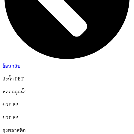
ย้อนกลับ
ถังน้ำ PET
หลอดดูดน้ำ
ขวด PP
ขวด PP
ถุงพลาสติก