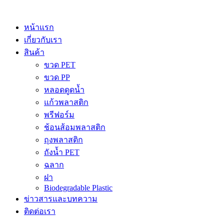
Skip
to
content
หน้าแรก
เกี่ยวกับเรา
สินค้า
ขวด PET
ขวด PP
หลอดดูดน้ำ
แก้วพลาสติก
พรีฟอร์ม
ช้อนส้อมพลาสติก
ถุงพลาสติก
ถังน้ำ PET
ฉลาก
ฝา
Biodegradable Plastic
ข่าวสารและบทความ
ติดต่อเรา