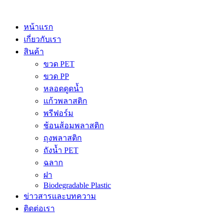
Skip
to
content
หน้าแรก
เกี่ยวกับเรา
สินค้า
ขวด PET
ขวด PP
หลอดดูดน้ำ
แก้วพลาสติก
พรีฟอร์ม
ช้อนส้อมพลาสติก
ถุงพลาสติก
ถังน้ำ PET
ฉลาก
ฝา
Biodegradable Plastic
ข่าวสารและบทความ
ติดต่อเรา