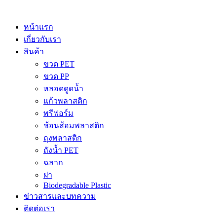
Skip
to
content
หน้าแรก
เกี่ยวกับเรา
สินค้า
ขวด PET
ขวด PP
หลอดดูดน้ำ
แก้วพลาสติก
พรีฟอร์ม
ช้อนส้อมพลาสติก
ถุงพลาสติก
ถังน้ำ PET
ฉลาก
ฝา
Biodegradable Plastic
ข่าวสารและบทความ
ติดต่อเรา