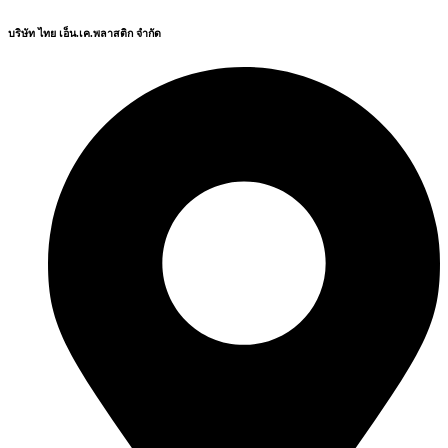
บริษัท ไทย เอ็น.เค.พลาสติก จำกัด